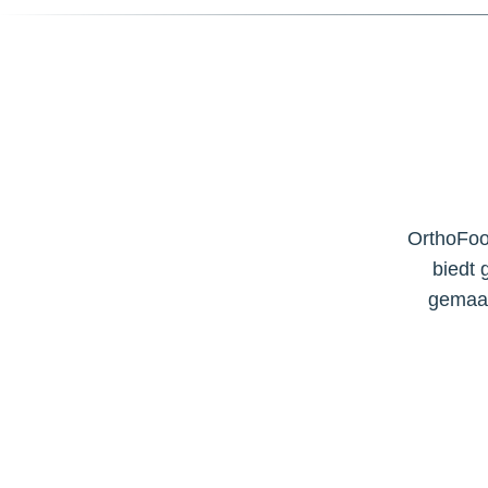
OrthoFoo
biedt 
gemaakt