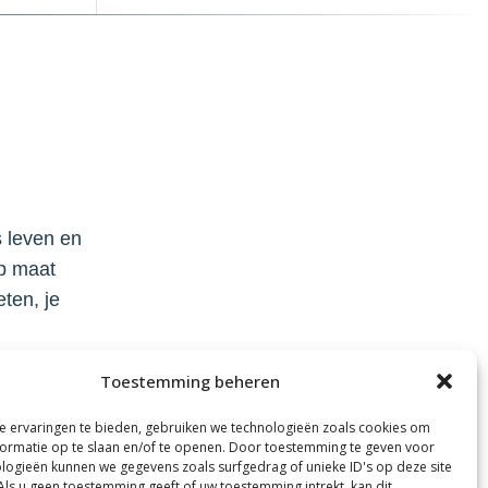
 leven en
op maat
eten, je
Toestemming beheren
 ervaringen te bieden, gebruiken we technologieën zoals cookies om
ormatie op te slaan en/of te openen. Door toestemming te geven voor
logieën kunnen we gegevens zoals surfgedrag of unieke ID's op deze site
Als u geen toestemming geeft of uw toestemming intrekt, kan dit
Spanish