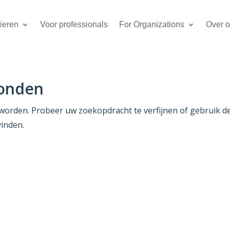
lieren
Voor professionals
For Organizations
Over 
vonden
worden. Probeer uw zoekopdracht te verfijnen of gebruik d
vinden.